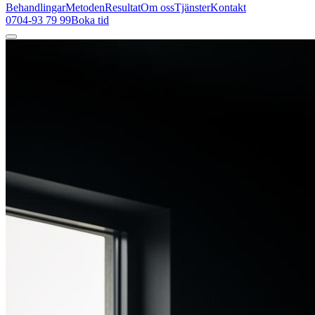
Behandlingar
Metoden
Resultat
Om oss
Tjänster
Kontakt
0704-93 79 99
Boka tid