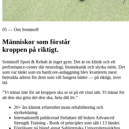
05 — Om Seminoff
Människor som förstår
kroppen på riktigt.
Seminoff Sport & Rehab är inget gym. Det är en klinik och ett
performance-center där neurologi, biomekanik och styrka möts. Det
som var tänkt som en hardcore-anläggning blev kvarterets mest
betrodda adress för dem som vill fungera bättre — på riktigt, över
tid.
”Vi tränar inte för att kroppen ska se ut på ett visst sätt. Vi tränar för
att den ska göra det den ska, hela ditt liv.”
20+ års klinisk erfarenhet inom rehabilitering och
styrketräning
Internationellt publicerad författare till boken Advanced
Strength Training - Book of principles som sålt i 13 länder.
Föreläsare på bland annat Sahlgrenska Universitetssjukhus