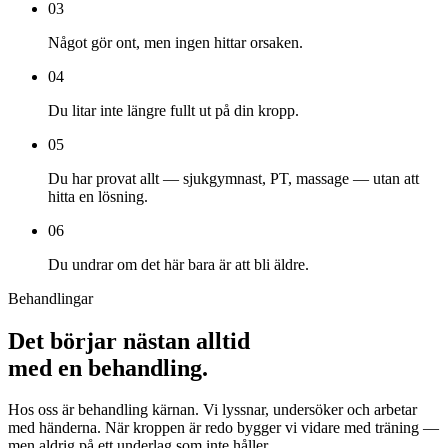
03
Något gör ont, men ingen hittar orsaken.
04
Du litar inte längre fullt ut på din kropp.
05
Du har provat allt — sjukgymnast, PT, massage — utan att
hitta en lösning.
06
Du undrar om det här bara är att bli äldre.
Behandlingar
Det börjar nästan alltid
med en behandling.
Hos oss är behandling kärnan. Vi lyssnar, undersöker och arbetar
med händerna. När kroppen är redo bygger vi vidare med träning —
men aldrig på ett underlag som inte håller.