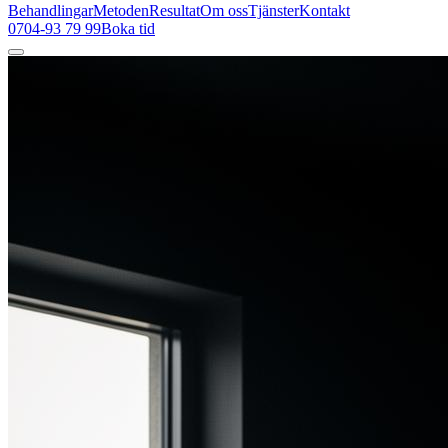
Behandlingar
Metoden
Resultat
Om oss
Tjänster
Kontakt
0704-93 79 99
Boka tid