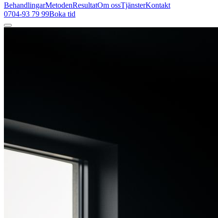
Behandlingar
Metoden
Resultat
Om oss
Tjänster
Kontakt
0704-93 79 99
Boka tid