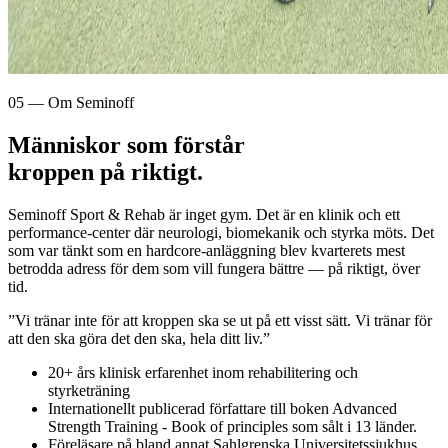
05 — Om Seminoff
Människor som förstår
kroppen på riktigt.
Seminoff Sport & Rehab är inget gym. Det är en klinik och ett
performance-center där neurologi, biomekanik och styrka möts. Det
som var tänkt som en hardcore-anläggning blev kvarterets mest
betrodda adress för dem som vill fungera bättre — på riktigt, över
tid.
”Vi tränar inte för att kroppen ska se ut på ett visst sätt. Vi tränar för
att den ska göra det den ska, hela ditt liv.”
20+ års klinisk erfarenhet inom rehabilitering och
styrketräning
Internationellt publicerad författare till boken Advanced
Strength Training - Book of principles som sålt i 13 länder.
Föreläsare på bland annat Sahlgrenska Universitetssjukhus