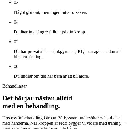
03
Något gör ont, men ingen hittar orsaken.
04
Du litar inte längre fullt ut på din kropp.
05
Du har provat allt — sjukgymnast, PT, massage — utan att
hitta en lösning.
06
Du undrar om det här bara är att bli äldre.
Behandlingar
Det börjar nästan alltid
med en behandling.
Hos oss är behandling kärnan. Vi lyssnar, undersöker och arbetar
med händerna. När kroppen är redo bygger vi vidare med träning —
men aldrig på ett underlag som inte håller.