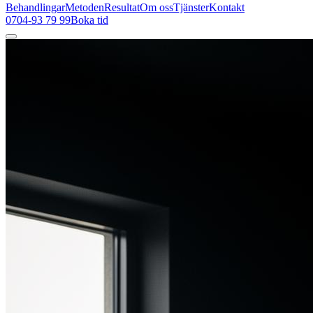
Behandlingar
Metoden
Resultat
Om oss
Tjänster
Kontakt
0704-93 79 99
Boka tid