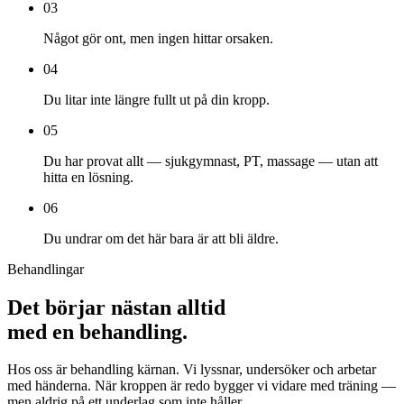
03
Något gör ont, men ingen hittar orsaken.
04
Du litar inte längre fullt ut på din kropp.
05
Du har provat allt — sjukgymnast, PT, massage — utan att
hitta en lösning.
06
Du undrar om det här bara är att bli äldre.
Behandlingar
Det börjar nästan alltid
med en behandling.
Hos oss är behandling kärnan. Vi lyssnar, undersöker och arbetar
med händerna. När kroppen är redo bygger vi vidare med träning —
men aldrig på ett underlag som inte håller.