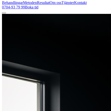
Behandlingar
Metoden
Resultat
Om oss
Tjänster
Kontakt
0704-93 79 99
Boka tid