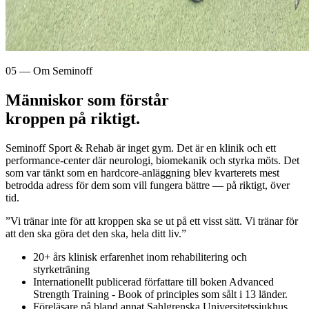
05 — Om Seminoff
Människor som förstår
kroppen på riktigt.
Seminoff Sport & Rehab är inget gym. Det är en klinik och ett
performance-center där neurologi, biomekanik och styrka möts. Det
som var tänkt som en hardcore-anläggning blev kvarterets mest
betrodda adress för dem som vill fungera bättre — på riktigt, över
tid.
”Vi tränar inte för att kroppen ska se ut på ett visst sätt. Vi tränar för
att den ska göra det den ska, hela ditt liv.”
20+ års klinisk erfarenhet inom rehabilitering och
styrketräning
Internationellt publicerad författare till boken Advanced
Strength Training - Book of principles som sålt i 13 länder.
Föreläsare på bland annat Sahlgrenska Universitetssjukhus